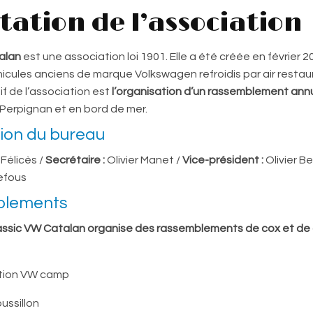
tation de l’association
alan
est une association loi 1901. Elle a été créée en février 2
cules anciens de marque Volkswagen refroidis par air restaur
if de l’association est
l’organisation d’un rassemblement ann
 Perpignan et en bord de mer.
ion du bureau
 Félicès /
Secrétaire :
Olivier Manet /
Vice-président :
Olivier Be
efous
blements
lassic VW Catalan organise des rassemblements de cox et de
ition VW camp
ussillon