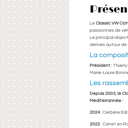
Présen
Le
Classic VW Cat
passionnés de véhi
Le principal object
dérivés autour de
La composit
Président :
Thierry
Marie-Laure Bonn
Les rassem
Depuis 2003, le C
Méditerrannée :
2024
: Cerbère Ed
2022
: Canet en Ro