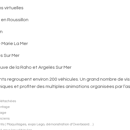
ns virtuelles
 en Roussillon
en
e Marie La Mer
ès Sur Mer
neuve de la Raho et Argelès Sur Mer
s regroupent environ 200 véhicules. Un grand nombre de visi
iques et profiter des multiples animations organisées par l’as
J
 détachées
intage
tage
nciens
nts ( Maquillages, expo Lego, démonstration d’Overboard…)