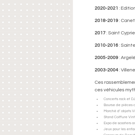
2020-2021
: Editio
2018-2019
: Canet
2017
: Saint Cypri
2010-2016
: Saint
2005-2009
: Argel
2003-2004
: Ville
Ces rassemblement
ces véhicules myth
Concerts rock et D
Bourse de pièces
Marché d’ objets V
Stand Coiffure Vin
Expo de scooters a
Jeux pour les enfa