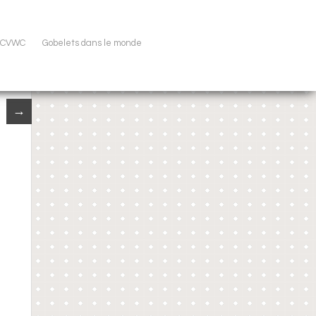
u CVWC
Gobelets dans le monde
→