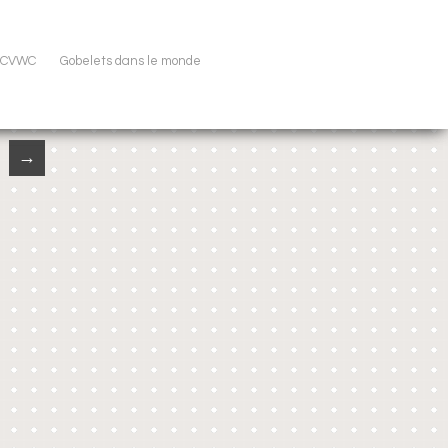
u CVWC
Gobelets dans le monde
→