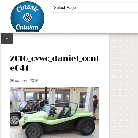
←
2016_cvwc_daniel_cont
e041
26 octobre 2016