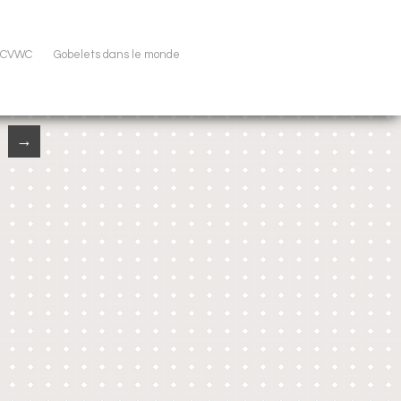
u CVWC
Gobelets dans le monde
→