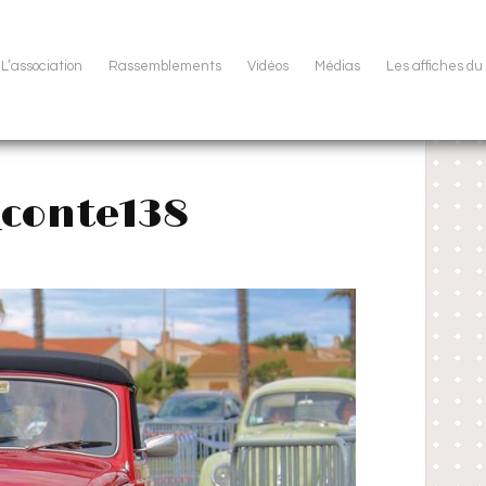
L’association
Rassemblements
Vidéos
Médias
Les affiches d
_conte138