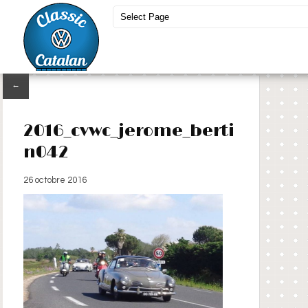
←
2016_cvwc_jerome_berti
n042
26 octobre 2016