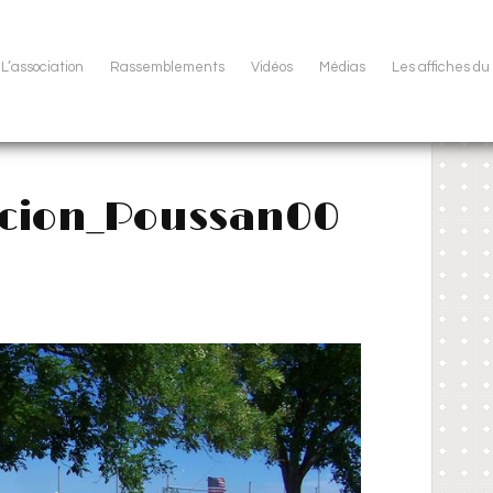
L’association
Rassemblements
Vidéos
Médias
Les affiches d
ocion_Poussan00