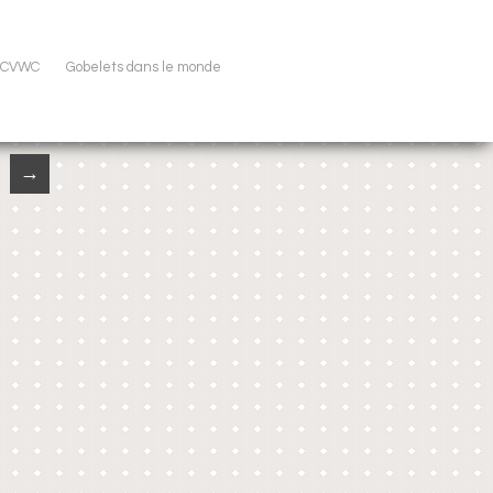
u CVWC
Gobelets dans le monde
→