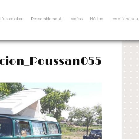
L’association
Rassemblements
Vidéos
Médias
Les affiches d
ocion_Poussan055