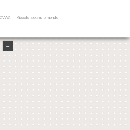
u CVWC
Gobelets dans le monde
→