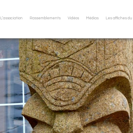
L’association
Rassemblements
Vidéos
Médias
Les affiches d