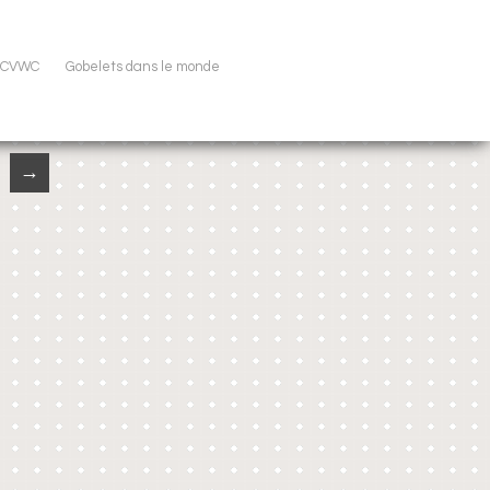
u CVWC
Gobelets dans le monde
→