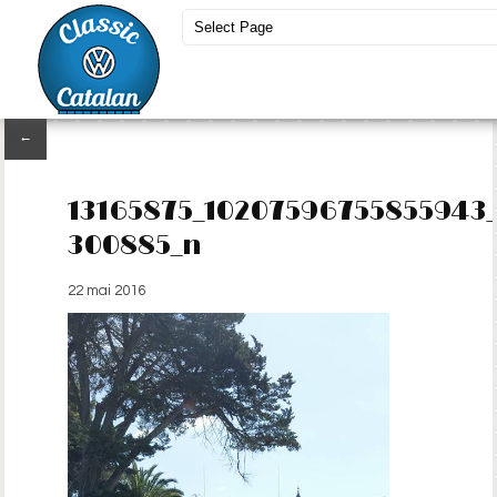
←
13165875_10207596755855943
300885_n
22 mai 2016