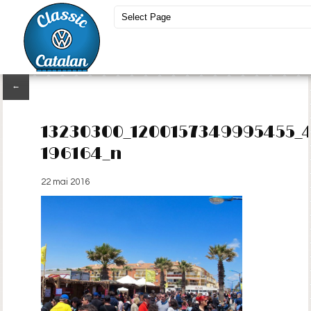
←
13230300_1200157349995455_
196164_n
22 mai 2016