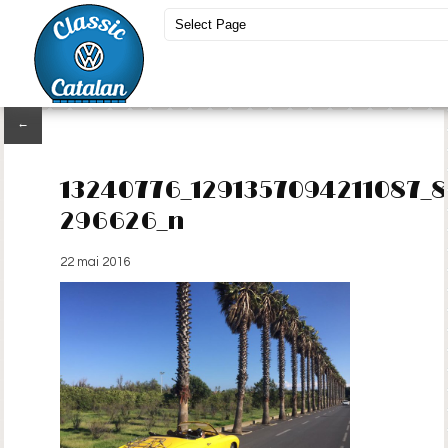
←
13240776_1291357094211087_
296626_n
22 mai 2016