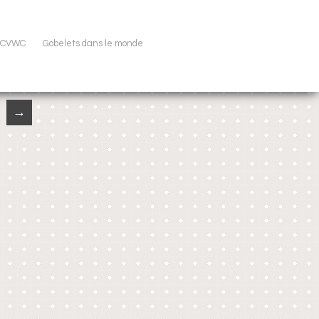
u CVWC
Gobelets dans le monde
→