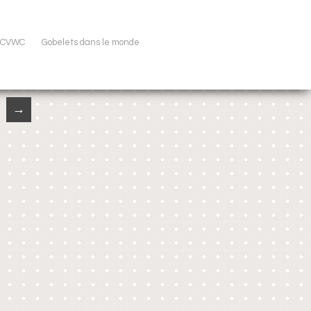
u CVWC
Gobelets dans le monde
→