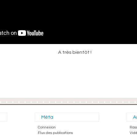
A très bientôt !
Méta
A
Connexion
Ras
Flux des publications
Vid