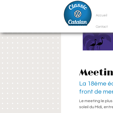
Accueil
Contact
Meetin
La 18ème éd
front de me
Le meeting le plus
soleil du Midi, en