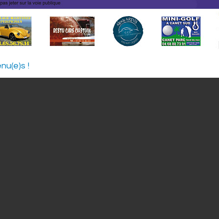
nu(e)s !