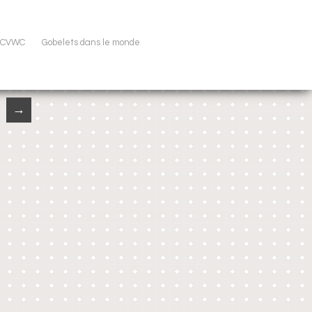
u CVWC
Gobelets dans le monde
→