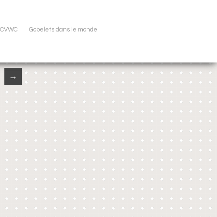
u CVWC
Gobelets dans le monde
→