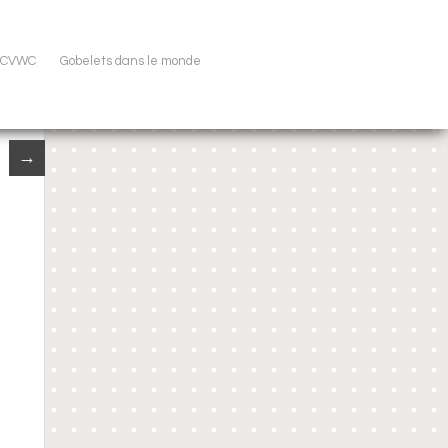
u CVWC
Gobelets dans le monde
→