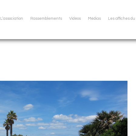
L’association
Rassemblements
Vidéos
Médias
Les affiches d