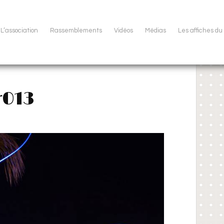
L’association
Rassemblements
Vidéos
Médias
Les affiches d
r013