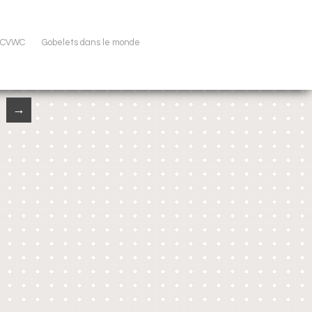
u CVWC
Gobelets dans le monde
→