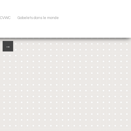
u CVWC
Gobelets dans le monde
→