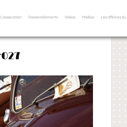
L’association
Rassemblements
Vidéos
Médias
Les affiches d
r027