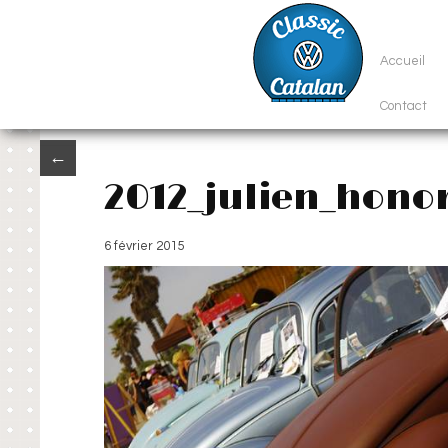
Accueil
Contact
←
2012_julien_hono
6 février 2015