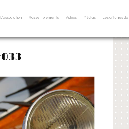
L’association
Rassemblements
Vidéos
Médias
Les affiches d
r033