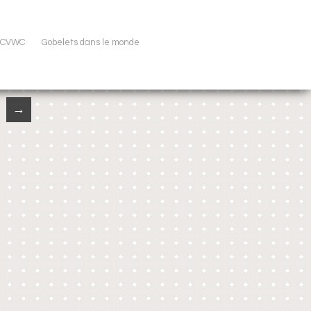
u CVWC
Gobelets dans le monde
→