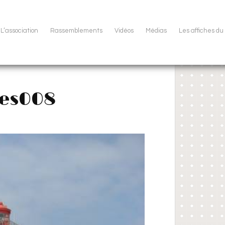
L’association
Rassemblements
Vidéos
Médias
Les affiches d
nes008