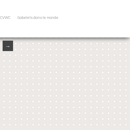
u CVWC
Gobelets dans le monde
→