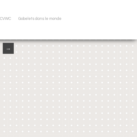
u CVWC
Gobelets dans le monde
→