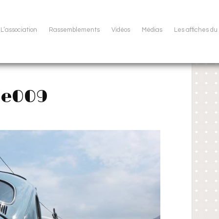
L’association
Rassemblements
Vidéos
Médias
Les affiches d
ne009