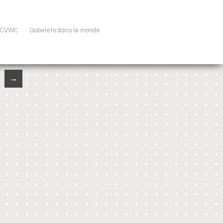
u CVWC
Gobelets dans le monde
→