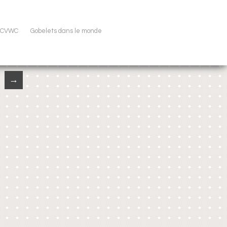
u CVWC
Gobelets dans le monde
→