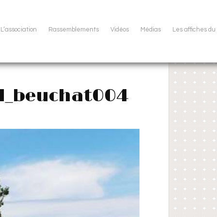
L’association
Rassemblements
Vidéos
Médias
Les affiches d
el_beuchat004