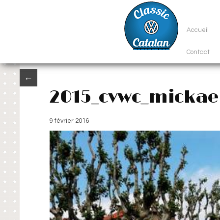
Accueil
Contact
←
2015_cvwc_micka
9 février 2016