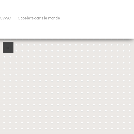
u CVWC
Gobelets dans le monde
→