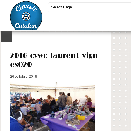
←
2016_cvwc_laurent_vign
es020
26 octobre 2016