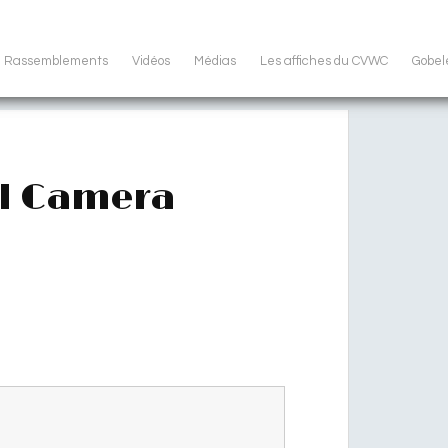
Rassemblements
Vidéos
Médias
Les affiches du CVWC
Gobel
ll Camera