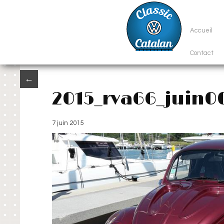
Accueil
Contact
←
2015_rva66_juin0
7 juin 2015