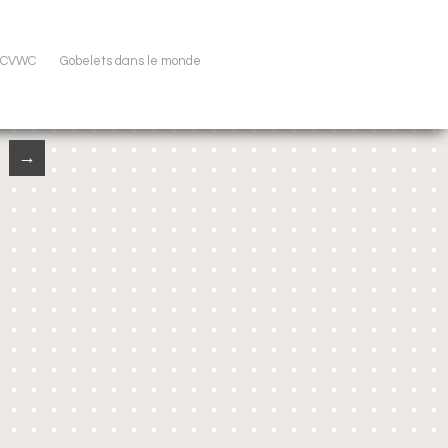
u CVWC
Gobelets dans le monde
→