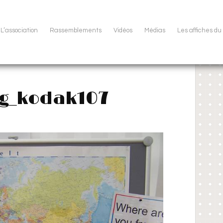
L’association
Rassemblements
Vidéos
Médias
Les affiches d
g_kodak107