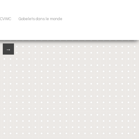
u CVWC
Gobelets dans le monde
→