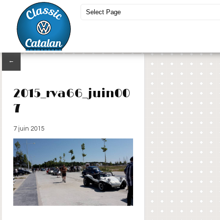
←
2015_rva66_juin00
7
7 juin 2015