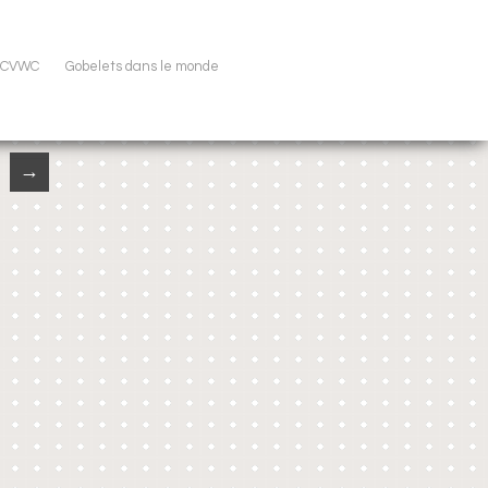
u CVWC
Gobelets dans le monde
→