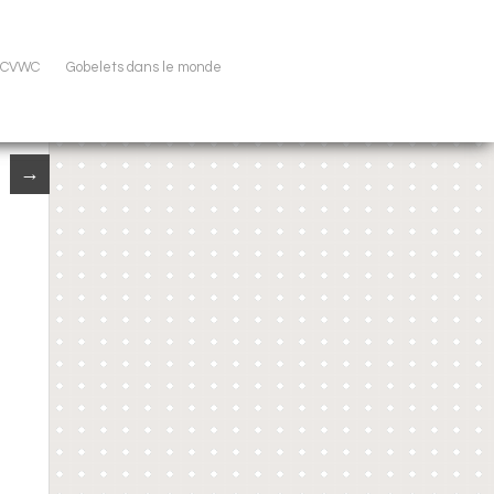
u CVWC
Gobelets dans le monde
→