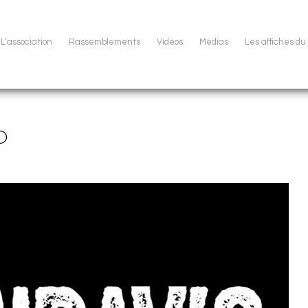
L’association
Rassemblements
Vidéos
Médias
Les affiches d
o