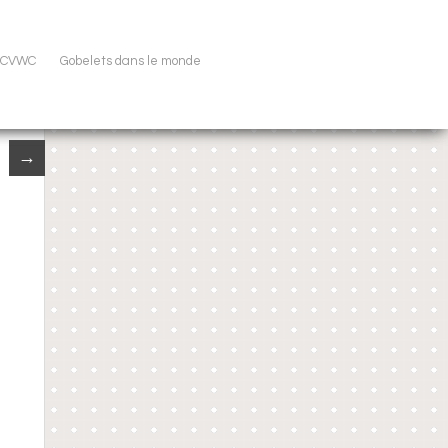
u CVWC
Gobelets dans le monde
→