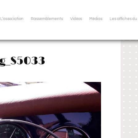
L’association
Rassemblements
Vidéos
Médias
Les affiches d
g_S5033